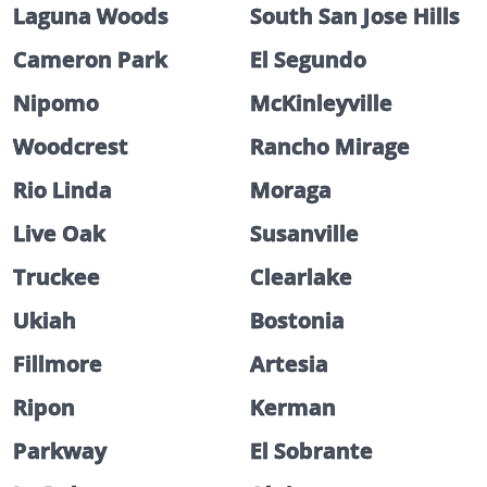
Laguna Woods
South San Jose Hills
Cameron Park
El Segundo
Nipomo
McKinleyville
Woodcrest
Rancho Mirage
Rio Linda
Moraga
Live Oak
Susanville
Truckee
Clearlake
Ukiah
Bostonia
Fillmore
Artesia
Ripon
Kerman
Parkway
El Sobrante