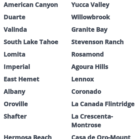
American Canyon
Yucca Valley
Duarte
Willowbrook
Valinda
Granite Bay
South Lake Tahoe
Stevenson Ranch
Lomita
Rosamond
Imperial
Agoura Hills
East Hemet
Lennox
Albany
Coronado
Oroville
La Canada Flintridge
Shafter
La Crescenta-
Montrose
Hermosa Beach
Casa de Oro-Mount