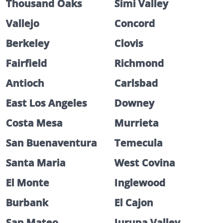
Thousand Oaks
Simi Valley
Vallejo
Concord
Berkeley
Clovis
Fairfield
Richmond
Antioch
Carlsbad
East Los Angeles
Downey
Costa Mesa
Murrieta
San Buenaventura
Temecula
Santa Maria
West Covina
El Monte
Inglewood
Burbank
El Cajon
San Mateo
Jurupa Valley