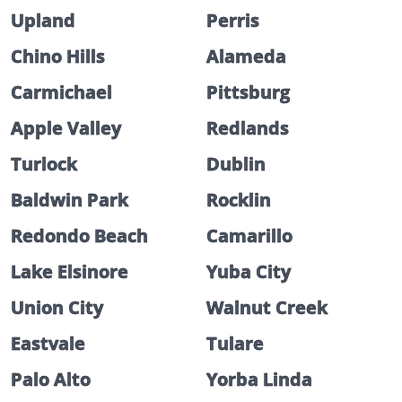
Upland
Perris
Chino Hills
Alameda
Carmichael
Pittsburg
Apple Valley
Redlands
Turlock
Dublin
Baldwin Park
Rocklin
Redondo Beach
Camarillo
Lake Elsinore
Yuba City
Union City
Walnut Creek
Eastvale
Tulare
Palo Alto
Yorba Linda