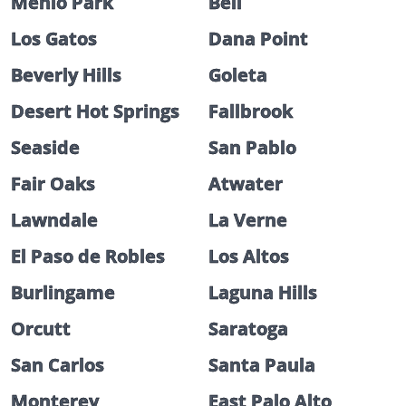
Menlo Park
Bell
Los Gatos
Dana Point
Beverly Hills
Goleta
Desert Hot Springs
Fallbrook
Seaside
San Pablo
Fair Oaks
Atwater
Lawndale
La Verne
El Paso de Robles
Los Altos
Burlingame
Laguna Hills
Orcutt
Saratoga
San Carlos
Santa Paula
Monterey
East Palo Alto