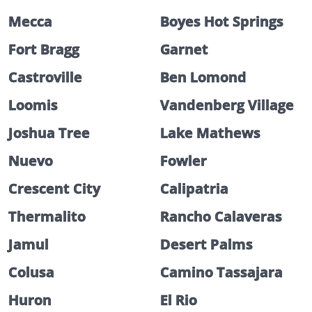
Mecca
Boyes Hot Springs
Fort Bragg
Garnet
Castroville
Ben Lomond
Loomis
Vandenberg Village
Joshua Tree
Lake Mathews
Nuevo
Fowler
Crescent City
Calipatria
Thermalito
Rancho Calaveras
Jamul
Desert Palms
Colusa
Camino Tassajara
Huron
El Rio