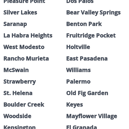
Pleasure Point
Dos Palos
Silver Lakes
Bear Valley Springs
Saranap
Benton Park
La Habra Heights
Fruitridge Pocket
West Modesto
Holtville
Rancho Murieta
East Pasadena
McSwain
Williams
Strawberry
Palermo
St. Helena
Old Fig Garden
Boulder Creek
Keyes
Woodside
Mayflower Village
Kensington
El Granada