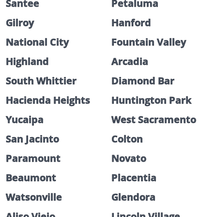
Santee
Petaluma
Gilroy
Hanford
National City
Fountain Valley
Highland
Arcadia
South Whittier
Diamond Bar
Hacienda Heights
Huntington Park
Yucaipa
West Sacramento
San Jacinto
Colton
Paramount
Novato
Beaumont
Placentia
Watsonville
Glendora
Aliso Viejo
Lincoln Village