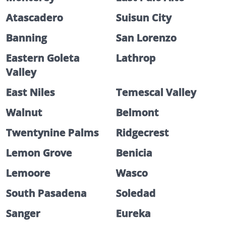
Atascadero
Suisun City
Banning
San Lorenzo
Eastern Goleta
Lathrop
Valley
East Niles
Temescal Valley
Walnut
Belmont
Twentynine Palms
Ridgecrest
Lemon Grove
Benicia
Lemoore
Wasco
South Pasadena
Soledad
Sanger
Eureka