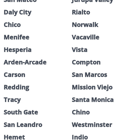
Daly City
Rialto
Chico
Norwalk
Menifee
Vacaville
Hesperia
Vista
Arden-Arcade
Compton
Carson
San Marcos
Redding
Mission Viejo
Tracy
Santa Monica
South Gate
Chino
San Leandro
Westminster
Hemet
Indio