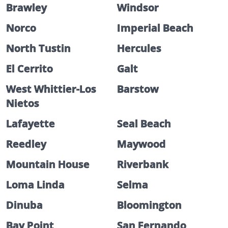
Brawley
Windsor
Norco
Imperial Beach
North Tustin
Hercules
El Cerrito
Galt
West Whittier-Los
Barstow
Nietos
Lafayette
Seal Beach
Reedley
Maywood
Mountain House
Riverbank
Loma Linda
Selma
Dinuba
Bloomington
Bay Point
San Fernando