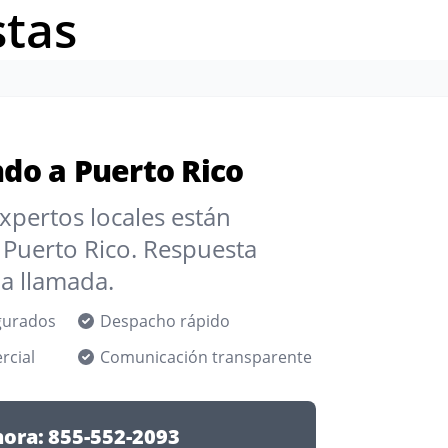
stas
ndo a Puerto Rico
xpertos locales están
 Puerto Rico. Respuesta
a llamada.
gurados
Despacho rápido
rcial
Comunicación transparente
hora:
855-552-2093