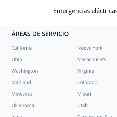
Emergencias eléctrica
ÁREAS DE SERVICIO
California
Nueva York
Ohio
Masachusets
Washington
Virginia
Máriland
Colorado
Minesota
Misuri
Oklahoma
Utah
Iowa
Carolina del Sur