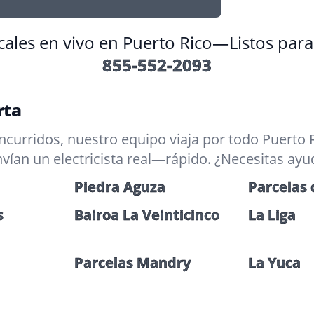
locales en vivo en Puerto Rico—Listos par
855-552-2093
rta
urridos, nuestro equipo viaja por todo Puerto R
envían un electricista real—rápido. ¿Necesitas a
Piedra Aguza
Parcelas
s
Bairoa La Veinticinco
La Liga
Parcelas Mandry
La Yuca