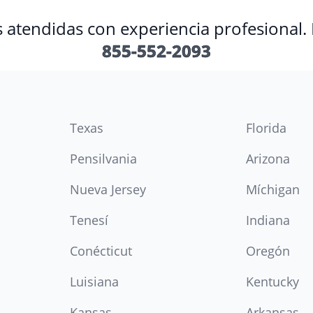
s atendidas con experiencia profesional.
855-552-2093
Texas
Florida
Pensilvania
Arizona
Nueva Jersey
Míchigan
Tenesí
Indiana
Conécticut
Oregón
Luisiana
Kentucky
Kansas
Arkansas