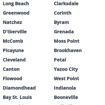
Long Beach
Clarksdale
Greenwood
Corinth
Natchez
Byram
D'Iberville
Grenada
McComb
Moss Point
Picayune
Brookhaven
Cleveland
Petal
Canton
Yazoo City
Flowood
West Point
Diamondhead
Indianola
Bay St. Louis
Booneville