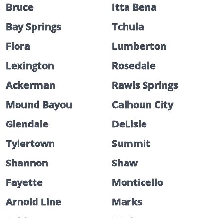
Bruce
Itta Bena
Bay Springs
Tchula
Flora
Lumberton
Lexington
Rosedale
Ackerman
Rawls Springs
Mound Bayou
Calhoun City
Glendale
DeLisle
Tylertown
Summit
Shannon
Shaw
Fayette
Monticello
Arnold Line
Marks