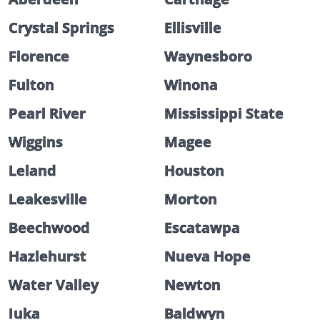
Crystal Springs
Ellisville
Florence
Waynesboro
Fulton
Winona
Pearl River
Mississippi State
Wiggins
Magee
Leland
Houston
Leakesville
Morton
Beechwood
Escatawpa
Hazlehurst
Nueva Hope
Water Valley
Newton
Iuka
Baldwyn