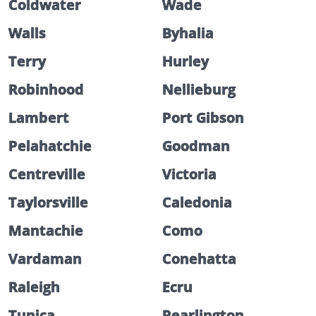
Coldwater
Wade
Walls
Byhalia
Terry
Hurley
Robinhood
Nellieburg
Lambert
Port Gibson
Pelahatchie
Goodman
Centreville
Victoria
Taylorsville
Caledonia
Mantachie
Como
Vardaman
Conehatta
Raleigh
Ecru
Tunica
Pearlington