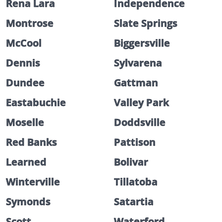
Rena Lara
Independence
Montrose
Slate Springs
McCool
Biggersville
Dennis
Sylvarena
Dundee
Gattman
Eastabuchie
Valley Park
Moselle
Doddsville
Red Banks
Pattison
Learned
Bolivar
Winterville
Tillatoba
Symonds
Satartia
Scott
Waterford