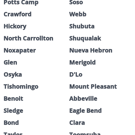
Potts Camp
Soso
Crawford
Webb
Hickory
Shubuta
North Carrollton
Shuqualak
Noxapater
Nueva Hebron
Glen
Merigold
Osyka
D'Lo
Tishomingo
Mount Pleasant
Benoit
Abbeville
Sledge
Eagle Bend
Bond
Clara
Taylor
Toomsuba