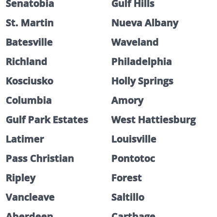
Senatobia
Gulf Hills
St. Martin
Nueva Albany
Batesville
Waveland
Richland
Philadelphia
Kosciusko
Holly Springs
Columbia
Amory
Gulf Park Estates
West Hattiesburg
Latimer
Louisville
Pass Christian
Pontotoc
Ripley
Forest
Vancleave
Saltillo
Aberdeen
Carthage