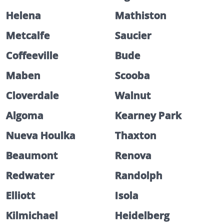
Helena
Mathiston
Metcalfe
Saucier
Coffeeville
Bude
Maben
Scooba
Cloverdale
Walnut
Algoma
Kearney Park
Nueva Houlka
Thaxton
Beaumont
Renova
Redwater
Randolph
Elliott
Isola
Kilmichael
Heidelberg