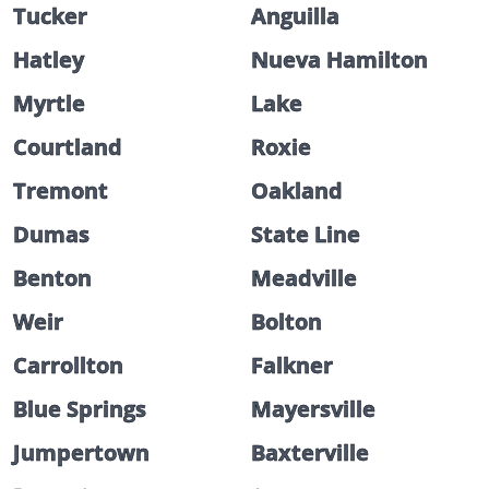
Tucker
Anguilla
Hatley
Nueva Hamilton
Myrtle
Lake
Courtland
Roxie
Tremont
Oakland
Dumas
State Line
Benton
Meadville
Weir
Bolton
Carrollton
Falkner
Blue Springs
Mayersville
Jumpertown
Baxterville