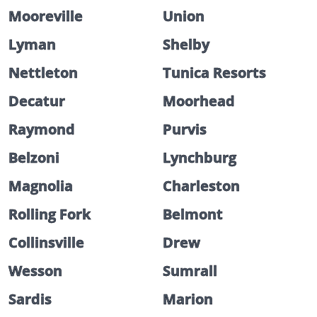
Mooreville
Union
Lyman
Shelby
Nettleton
Tunica Resorts
Decatur
Moorhead
Raymond
Purvis
Belzoni
Lynchburg
Magnolia
Charleston
Rolling Fork
Belmont
Collinsville
Drew
Wesson
Sumrall
Sardis
Marion