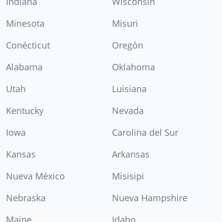
Indiana
Wisconsin
Minesota
Misuri
Conécticut
Oregón
Alabama
Oklahoma
Utah
Luisiana
Kentucky
Nevada
Iowa
Carolina del Sur
Kansas
Arkansas
Nueva México
Misisipi
Nebraska
Nueva Hampshire
Maine
Idaho