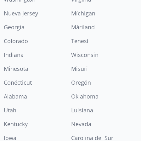
Nueva Jersey
Míchigan
Georgia
Máriland
Colorado
Tenesí
Indiana
Wisconsin
Minesota
Misuri
Conécticut
Oregón
Alabama
Oklahoma
Utah
Luisiana
Kentucky
Nevada
Iowa
Carolina del Sur