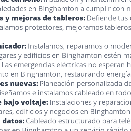
piedades en Binghamton a cumplir con no
s y mejoras de tableros:
Defiende tus 
talamos protectores, mejoramos tablero
icador:
Instalamos, reparamos o moder
ares y edificios en Binghamton estén m
:
Las emergencias eléctricas no esperan ho
to en Binghamton, restaurando energía 
nes nuevas:
Planeación personalizada de
Diseñamos e instalamos cableado en tod
 bajo voltaje:
Instalaciones y reparacio
ares, edificios y negocios en Binghamton
 datos:
Cableado estructurado para telé
inas en Binghamton a un servicio rápido 