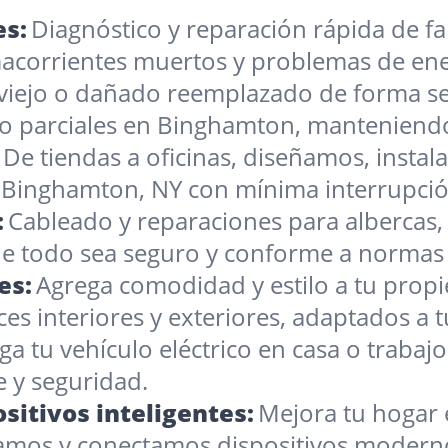
es:
Diagnóstico y reparación rápida de fa
corrientes muertos y problemas de ener
viejo o dañado reemplazado de forma se
o parciales en Binghamton, manteniendo 
De tiendas a oficinas, diseñamos, inst
n Binghamton, NY con mínima interrupció
:
Cableado y reparaciones para albercas, 
todo sea seguro y conforme a normas pa
es:
Agrega comodidad y estilo a tu prop
es interiores y exteriores, adaptados a t
ga tu vehículo eléctrico en casa o traba
e y seguridad.
sitivos inteligentes:
Mejora tu hogar
alamos y conectamos dispositivos moderno