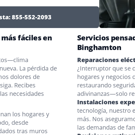
sta:
855-552-2093
 más fáciles en
Servicios pensad
Binghamton
etos—clima
Reparaciones eléct
nueva. La pérdida de
¿Interruptor que se
mos dolores de
hogares y negocios 
 siga. Recibes
restaurando segurid
 las necesidades
adivinanzas—solo res
Instalaciones expe
tecnología, nuestro e
nan los hogares y
más. Nos aseguramo
odo, desde
las demandas de fam
edados tras muros