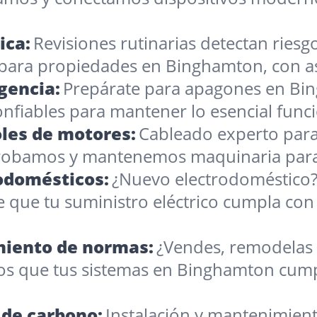
ica:
Revisiones rutinarias detectan ries
para propiedades en Binghamton, con ase
gencia:
Prepárate para apagones en Bi
nfiables para mantener lo esencial fun
les de motores:
Cableado experto par
robamos y mantenemos maquinaria para
rodomésticos:
¿Nuevo electrodoméstico? 
que tu suministro eléctrico cumpla con 
imiento de normas:
¿Vendes, remodelas 
os que tus sistemas en Binghamton cump
de carbono:
Instalación y mantenimient