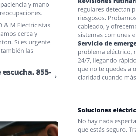
Revisiones rutinar
 paciencia y mano
regulares detectan 
reocupaciones.
riesgosos. Probamos
 & M Electricistas,
cableado, y ofrecemo
tamos cerca y
sistemas comunes e
on. Si es urgente,
Servicio de emerge
 también las
problema eléctrico, 
24/7, llegando rápid
que no te quedes a 
e escucha.
855-
claridad cuando más 
Soluciones eléctri
No hay nada especta
que estás seguro. 