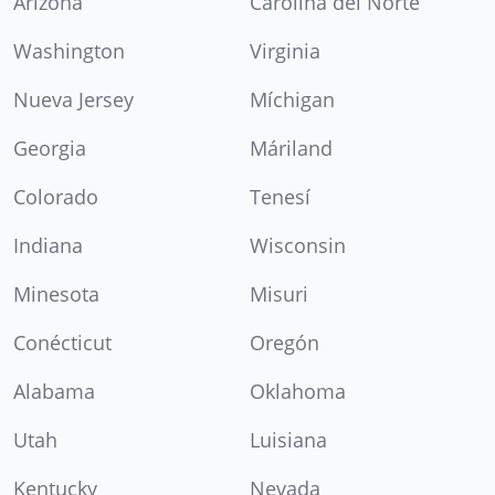
Arizona
Carolina del Norte
Washington
Virginia
Nueva Jersey
Míchigan
Georgia
Máriland
Colorado
Tenesí
Indiana
Wisconsin
Minesota
Misuri
Conécticut
Oregón
Alabama
Oklahoma
Utah
Luisiana
Kentucky
Nevada