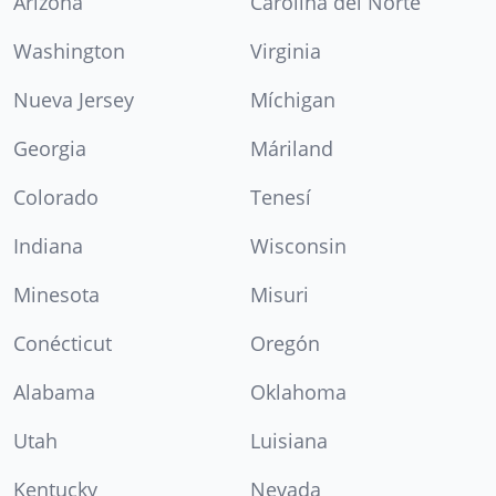
Arizona
Carolina del Norte
Washington
Virginia
Nueva Jersey
Míchigan
Georgia
Máriland
Colorado
Tenesí
Indiana
Wisconsin
Minesota
Misuri
Conécticut
Oregón
Alabama
Oklahoma
Utah
Luisiana
Kentucky
Nevada