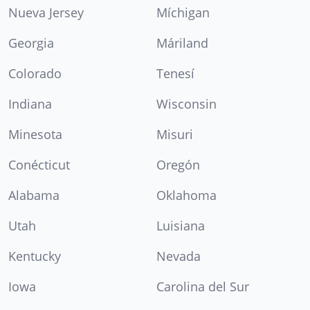
Nueva Jersey
Míchigan
Georgia
Máriland
Colorado
Tenesí
Indiana
Wisconsin
Minesota
Misuri
Conécticut
Oregón
Alabama
Oklahoma
Utah
Luisiana
Kentucky
Nevada
Iowa
Carolina del Sur