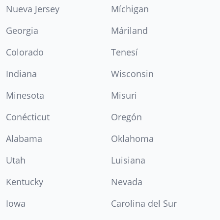
Nueva Jersey
Míchigan
Georgia
Máriland
Colorado
Tenesí
Indiana
Wisconsin
Minesota
Misuri
Conécticut
Oregón
Alabama
Oklahoma
Utah
Luisiana
Kentucky
Nevada
Iowa
Carolina del Sur