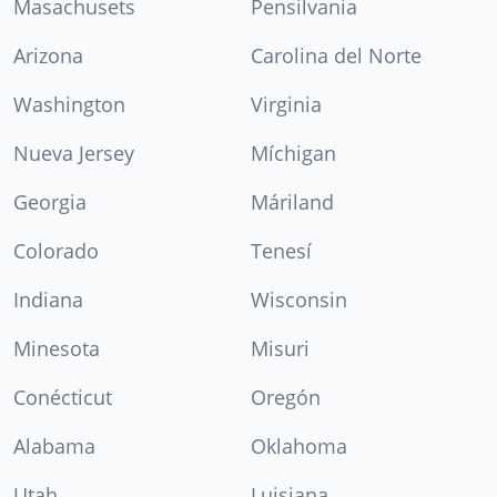
Masachusets
Pensilvania
Arizona
Carolina del Norte
Washington
Virginia
Nueva Jersey
Míchigan
Georgia
Máriland
Colorado
Tenesí
Indiana
Wisconsin
Minesota
Misuri
Conécticut
Oregón
Alabama
Oklahoma
Utah
Luisiana