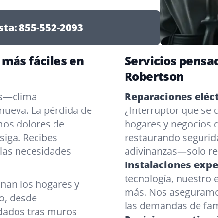
sta:
855-552-2093
 más fáciles en
Servicios pensad
Robertson
os—clima
Reparaciones eléct
nueva. La pérdida de
¿Interruptor que se
mos dolores de
hogares y negocios d
 siga. Recibes
restaurando segurid
 las necesidades
adivinanzas—solo res
Instalaciones expe
tecnología, nuestro e
nan los hogares y
más. Nos aseguramo
o, desde
las demandas de fam
edados tras muros