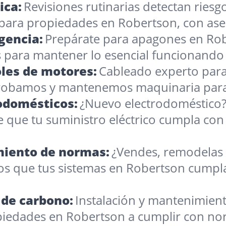
ica:
Revisiones rutinarias detectan ries
para propiedades en Robertson, con aseso
gencia:
Prepárate para apagones en Rob
 para mantener lo esencial funcionando 
les de motores:
Cableado experto par
robamos y mantenemos maquinaria para 
rodomésticos:
¿Nuevo electrodoméstico? 
que tu suministro eléctrico cumpla con 
imiento de normas:
¿Vendes, remodelas 
os que tus sistemas en Robertson cumpla
de carbono:
Instalación y mantenimient
iedades en Robertson a cumplir con norm