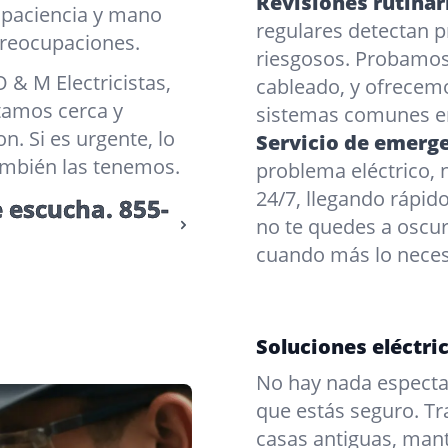
Revisiones rutinar
 paciencia y mano
regulares detectan 
reocupaciones.
riesgosos. Probamos
 & M Electricistas,
cableado, y ofrecemo
tamos cerca y
sistemas comunes e
. Si es urgente, lo
Servicio de emerge
ambién las tenemos.
problema eléctrico, 
24/7, llegando rápid
e escucha.
855-
no te quedes a oscur
cuando más lo neces
Soluciones eléctri
No hay nada especta
que estás seguro. 
casas antiguas, man