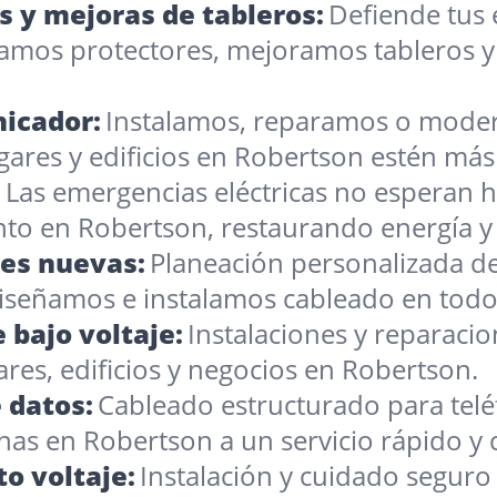
s y mejoras de tableros:
Defiende tus 
lamos protectores, mejoramos tableros
icador:
Instalamos, reparamos o moder
ares y edificios en Robertson estén má
:
Las emergencias eléctricas no esperan ho
o en Robertson, restaurando energía y 
nes nuevas:
Planeación personalizada de
Diseñamos e instalamos cableado en tod
 bajo voltaje:
Instalaciones y reparacio
res, edificios y negocios en Robertson.
 datos:
Cableado estructurado para telé
inas en Robertson a un servicio rápido y 
o voltaje:
Instalación y cuidado seguro 