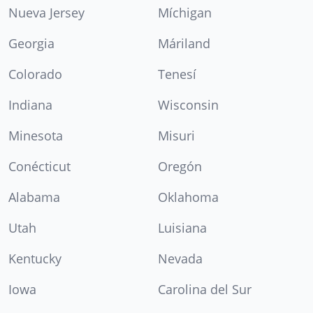
Nueva Jersey
Míchigan
Georgia
Máriland
Colorado
Tenesí
Indiana
Wisconsin
Minesota
Misuri
Conécticut
Oregón
Alabama
Oklahoma
Utah
Luisiana
Kentucky
Nevada
Iowa
Carolina del Sur